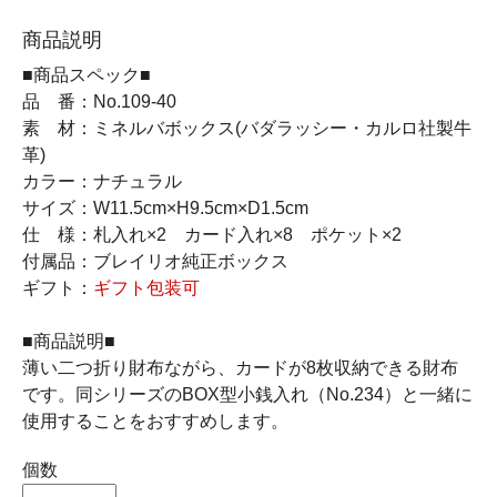
商品説明
■商品スペック■
品 番：No.109-40
素 材：ミネルバボックス(バダラッシー・カルロ社製牛
革)
カラー：ナチュラル
サイズ：W11.5cm×H9.5cm×D1.5cm
仕 様：札入れ×2 カード入れ×8 ポケット×2
付属品：ブレイリオ純正ボックス
ギフト：
ギフト包装可
■商品説明■
薄い二つ折り財布ながら、カードが8枚収納できる財布
です。同シリーズのBOX型小銭入れ（No.234）と一緒に
使用することをおすすめします。
個数