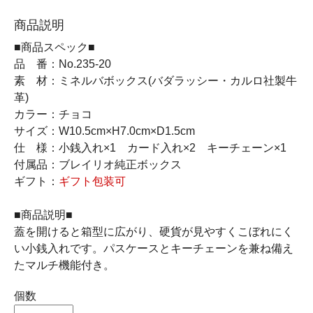
商品説明
■商品スペック■
品 番：No.235-20
素 材：ミネルバボックス(バダラッシー・カルロ社製牛
革)
カラー：チョコ
サイズ：W10.5cm×H7.0cm×D1.5cm
仕 様：小銭入れ×1 カード入れ×2 キーチェーン×1
付属品：ブレイリオ純正ボックス
ギフト：
ギフト包装可
■商品説明■
蓋を開けると箱型に広がり、硬貨が見やすくこぼれにく
い小銭入れです。パスケースとキーチェーンを兼ね備え
たマルチ機能付き。
個数