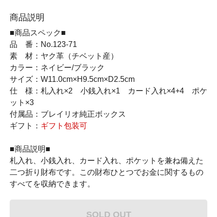
商品説明
■商品スペック■
品 番：No.123-71
素 材：ヤク革（チベット産）
カラー：ネイビー/ブラック
サイズ：W11.0cm×H9.5cm×D2.5cm
仕 様：札入れ×2 小銭入れ×1 カード入れ×4+4 ポケ
ット×3
付属品：ブレイリオ純正ボックス
ギフト：
ギフト包装可
■商品説明■
札入れ、小銭入れ、カード入れ、ポケットを兼ね備えた
二つ折り財布です。この財布ひとつでお金に関するもの
すべてを収納できます。
SOLD OUT