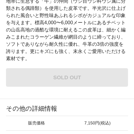
地帯に生息する「牛」の仲間（ウシ目ウシ科ウシ属に分
類される偶蹄類）を使用した皮革です。半光沢に仕上げ
られた風合いと野性味あふれるシボがカジュアルな印象
を与えます。標高4,000〜6,000メートルにあるチベット
の山岳高地の過酷な環境に耐えるこの皮革は、細かく編
みこまれたコラーゲン繊維が網目のように締っており、
ソフトでありながら耐久性に優れ、牛革の3倍の強度を
誇ります。更にキズにも強く、末永くご愛用いただける
素材です。
SOLD OUT
その他の詳細情報
販売価格
7,150円(税込)