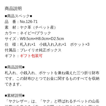
商品説明
■商品スペック■
品 番：No.126-71
素 材：ヤク革（チベット産）
カラー：ネイビー/ブラック
サイズ：W9.5cm×H8.0cm×D2.5cm
仕 様：札入れ×1 小銭入れ入れ×1 ポケット×3
付属品：ブレイリオ純正ボックス
ギフト：
ギフト包装可
■商品説明■
札入れ、小銭入れ、ポケットを兼ね備えた三つ折り財布
です。この財布ひとつでお金に関するものすべてを収納
できます。
■素材説明■
「ヤクレザー」は、「ヤク」と呼ばれるチベットの山岳