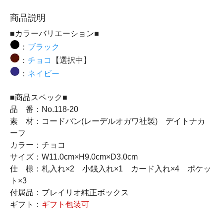
商品説明
■カラーバリエーション■
：
ブラック
：
チョコ
【選択中】
：
ネイビー
■商品スペック■
品 番：No.118-20
素 材：コードバン(レーデルオガワ社製) デイトナカ
ーフ
カラー：チョコ
サイズ：W11.0cm×H9.0cm×D3.0cm
仕 様：札入れ×2 小銭入れ×1 カード入れ×4 ポケッ
ト×3
付属品：ブレイリオ純正ボックス
ギフト：
ギフト包装可