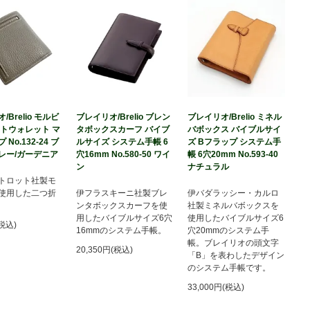
Brelio モルビ
ブレイリオ/Brelio ブレン
ブレイリオ/Brelio ミネル
ートウォレット マ
タボックスカーフ バイブ
バボックス バイブルサイ
No.132-24 ブ
ルサイズ システム手帳 6
ズ Bフラップ システム手
レー/ガーデニア
穴16mm No.580-50 ワイ
帳 6穴20mm No.593-40
ン
ナチュラル
トロット社製モ
使用した二つ折
伊フラスキーニ社製ブレ
伊バダラッシー・カルロ
ンタボックスカーフを使
社製ミネルバボックスを
用したバイブルサイズ6穴
使用したバイブルサイズ6
(税込)
16mmのシステム手帳。
穴20mmのシステム手
帳。ブレイリオの頭文字
20,350円(税込)
「B」を表わしたデザイン
のシステム手帳です。
33,000円(税込)