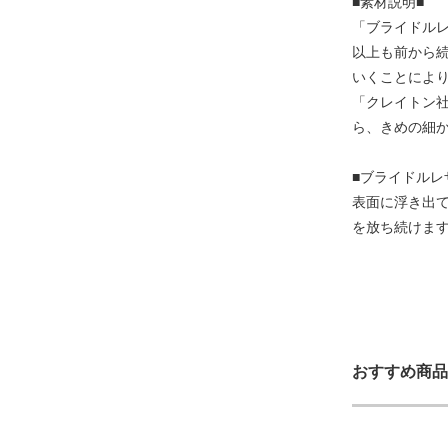
■素材説明■
「ブライドルレ
以上も前から
いくことにより
「クレイトン
ら、きめの細
■ブライドルレ
表面に浮き出
を放ち続けま
おすすめ商品