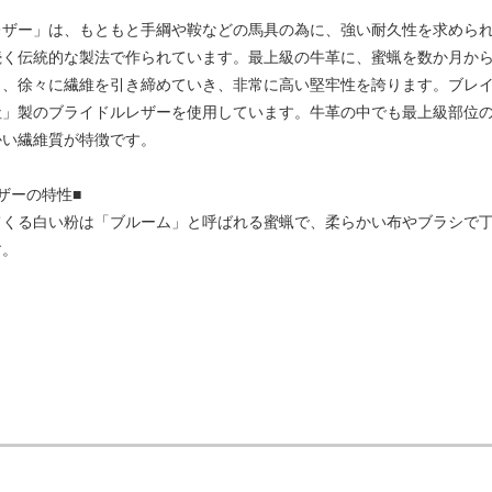
ザー」は、もともと手綱や鞍などの馬具の為に、強い耐久性を求められ
続く伝統的な製法で作られています。最上級の牛革に、蜜蝋を数か月か
、徐々に繊維を引き締めていき、非常に高い堅牢性を誇ります。ブレイ
社」製のブライドルレザーを使用しています。牛革の中でも最上級部位
かい繊維質が特徴です。
ザーの特性■
てくる白い粉は「ブルーム」と呼ばれる蜜蝋で、柔らかい布やブラシで
す。