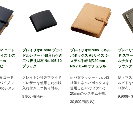
io コード
ブレイリオ/Brelio ブライ
ブレイリオ/Brelio ミネル
ブレイリオ/
イズ シス
ドルレザー 小銭入れ付き
バボックス A5サイズ シ
ド スマ
0mm
二つ折り財布 No.105-10
ステム手帳 6穴20mm
ルチタイプ 
イビー
ブラック
No.731-40 ナチュラル
ラウング
級コード
クレイトン社製ブライド
伊バダラッシー・カルロ
伊・マス
バイブル
ルレザーを使用した小銭
社製ミネルバボックスを
ルビドを
mのシステ
入れ付き二つ折り財布。
使用したA5サイズ6穴
り財布。
20mmのシステム手帳。
9,900円(税込)
9,900円
30,800円(税込)