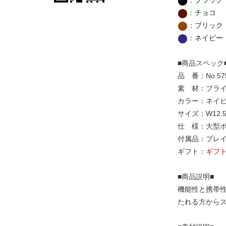
：
ブラック
：
チョコ
：
ブリック
：
ネイビー
■商品スペック
品 番：No.575
素 材：ブライ
カラー：ネイビ
サイズ：W12.5
仕 様：大型ポ
付属品：ブレ
ギフト：
ギフ
■商品説明■
機能性と携帯
たれる方から