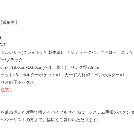
【選択中】
■
-71
ドルレザー(クレイトン社製牛革) アンティークバッファロー ニッケル
ー/ブラック
cm×H19.0cm×D3.0cm(ベルト除く) リング径20mm
ケット×3 ホルダーポケット×1 カード入れ×3 ペンホルダー×1
イリオ純正ボックス
ト包装可
性を兼ね備えた片手で扱えるバイブルサイズは、システム手帳のスタン
スペシャリストの方まで、幅広くご愛用いただけます。